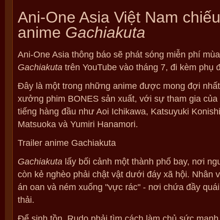
Ani-One Asia Việt Nam chiếu
anime
Gachiakuta
Ani-One Asia thông báo sẽ phát sóng miễn phí mùa
Gachiakuta
trên YouTube vào tháng 7, đi kèm phụ đ
Đây là một trong những anime được mong đợi nhấ
xưởng phim BONES sản xuất, với sự tham gia của c
tiếng hàng đầu như Aoi Ichikawa, Katsuyuki Konishi
Matsuoka và Yumiri Hanamori.
Trailer anime Gachiakuta
Gachiakuta
lấy bối cảnh một thành phố bay, nơi ng
còn kẻ nghèo phải chật vật dưới đáy xã hội. Nhân v
án oan và ném xuống "vực rác" - nơi chứa đầy quái 
thải.
Để sinh tồn, Rudo phải tìm cách làm chủ sức mạnh