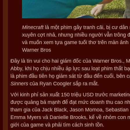
Minecraft
là một phim gây tranh cãi, bị cư dâ
xuyên cợt nhả, nhưng nhiều người vẫn trông đ
và muốn xem tựa game tuổi thơ trên màn ảnh 
Warner Bros
Đây là tin vui cho hai giám đốc của Warner Bros.,
Abby, khi họ chịu nhiều áp lực sau loạt phim thất b
là phim đầu tiên họ giám sát từ đầu đến cuối, bên
Sinners
của Ryan Coogler sắp ra mắt.
Với kinh phí sản xuất 150 triệu USD trước marketi
được quảng bá mạnh để đạt mức doanh thu cao nhấ
tham gia của Jack Black, Jason Momoa, Sebastia
Emma Myers và Danielle Brooks, kể về nhóm con n
giới của game và phải tìm cách sinh tồn.