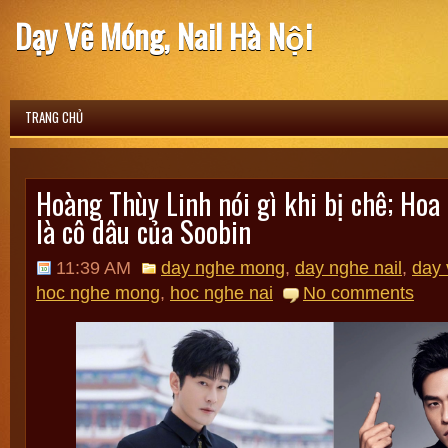
Dạy Vẽ Móng, Nail Hà Nội
TRANG CHỦ
Hoàng Thùy Linh nói gì khi bị chê; Ho
là cô dâu của Soobin
11:39 AM
day nghe mong
,
day nghe nail
,
day
hoc nghe mong
,
hoc nghe nai
No comments