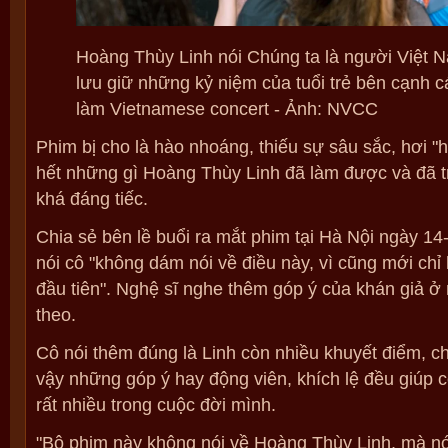
Hoàng Thùy Linh nói Chúng ta là người Việt 
lưu giữ những kỷ niệm của tuổi trẻ bên cạnh c
làm Vietnamese concert - Ảnh: NVCC
Phim bị cho là hào nhoáng, thiếu sự sâu sắc, hơi "h
hết những gì Hoàng Thùy Linh đã làm được và đã tr
khá đáng tiếc.
Chia sẻ bên lề buổi ra mắt phim tại Hà Nội ngày 1
nói cô "không dám nói về điều này, vì cũng mới chỉ 
đầu tiên". Nghệ sĩ nghe thêm góp ý của khán giả ở 
theo.
Cô nói thêm đúng là Linh còn nhiều khuyết điểm, c
vậy những góp ý hay động viên, khích lệ đều giúp 
rất nhiều trong cuộc đời mình.
"Bộ phim này không nói về Hoàng Thùy Linh, mà nói