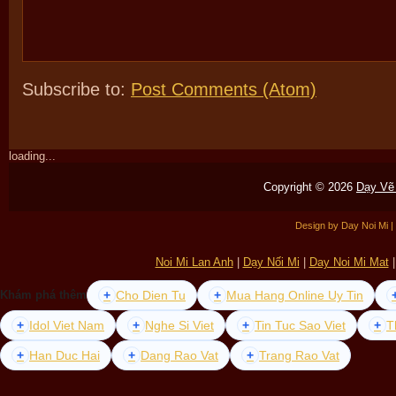
Subscribe to:
Post Comments (Atom)
loading...
Copyright ©
2026
Dạy Vẽ 
Design by
Day Noi Mi
|
Noi Mi Lan Anh
|
Dạy Nối Mi
|
Day Noi Mi Mat
+
Cho Dien Tu
+
Mua Hang Online Uy Tin
Khám phá thêm
+
Idol Viet Nam
+
Nghe Si Viet
+
Tin Tuc Sao Viet
+
T
+
Han Duc Hai
+
Dang Rao Vat
+
Trang Rao Vat