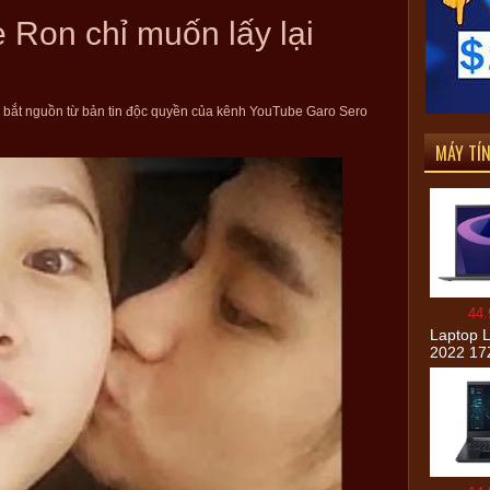
 Ron chỉ muốn lấy lại
bắt nguồn từ bản tin độc quyền của kênh YouTube Garo Sero
MÁY TÍ
44.
Laptop 
2022 17
G.AH76A
1260P/1
17″ WQ
11/Xám)