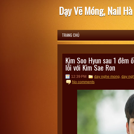
Dạy Vẽ Móng, Nail Hà
TRANG CHỦ
Kim Soo Hyun sau 1 đêm ồ
lỗi với Kim Sae Ron
12:39 PM
day nghe mong
,
day ngh
No comments