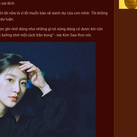
n sai lệch.
ên tôi nữa là vì tôi muốn bảo vệ danh dự của con mình. Tôi không
 dư luận.
được ghi nhớ đúng như những gì nó xứng đáng có được khi còn
ợc tưởng nhớ một cách trân trọng" - mẹ Kim Sae Ron nói.