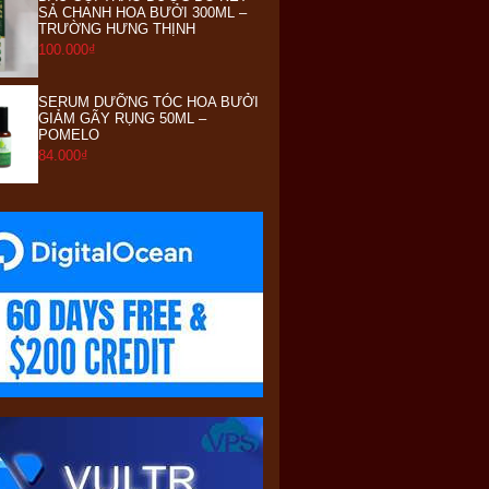
SẢ CHANH HOA BƯỞI 300ML –
TRƯỜNG HƯNG THỊNH
100.000₫
SERUM DƯỠNG TÓC HOA BƯỞI
GIẢM GÃY RỤNG 50ML –
POMELO
84.000₫