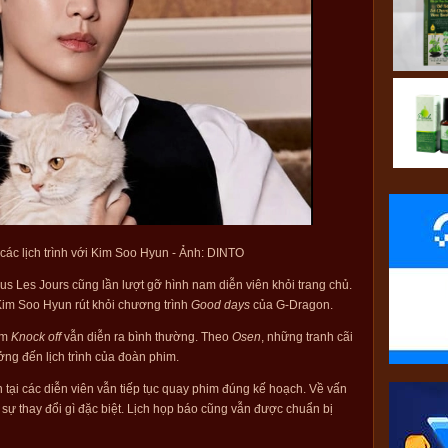
ác lịch trình với Kim Soo Hyun - Ảnh: DINTO
 Les Jours cũng lần lượt gỡ hình nam diễn viên khỏi trang chủ.
im Soo Hyun rút khỏi chương trình
Good days
của G-Dragon.
im
Knock off
vẫn diễn ra bình thường. Theo
Osen
, những tranh cãi
g đến lịch trình của đoàn phim.
n tại các diễn viên vẫn tiếp tục quay phim đúng kế hoạch. Về vấn
sự thay đổi gì đặc biệt. Lịch họp báo cũng vẫn được chuẩn bị