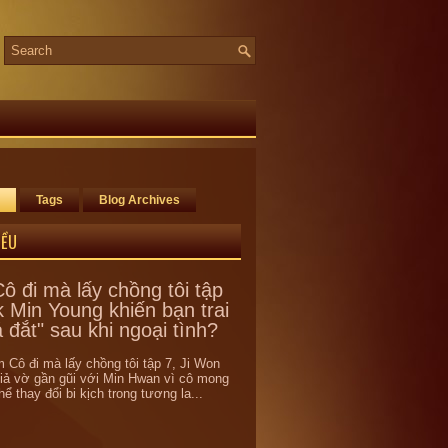
Tags
Blog Archives
IỀU
ô đi mà lấy chồng tôi tập
k Min Young khiến bạn trai
á đắt" sau khi ngoại tình?
 Cô đi mà lấy chồng tôi tập 7, Ji Won
giả vờ gần gũi với Min Hwan vì cô mong
ể thay đổi bi kịch trong tương la...