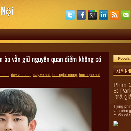
 Nội
n ào vẫn giữ nguyên quan điểm không có
Popular
XEM NH
e nail
,
day ve mong
,
day ve nail
,
hoc nghe mong
,
hoc nghe nai
Phim C
8: Par
"trả gi
Trong phim
vẫn phải 
muốn có th