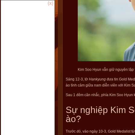
(x)
Kim Soo Hyun vẫn giữ nguyên lập 
Sáng 12-3, tờ
Hankyung
đưa tin Gold Meda
ào tình cảm giữa nam diễn viên với Kim 
Sau 1 đêm cân nhắc, phía Kim Soo Hyun kh
Sự nghiệp Kim S
ào?
Trước đó, vào ngày 10-3, Gold Medalist từ