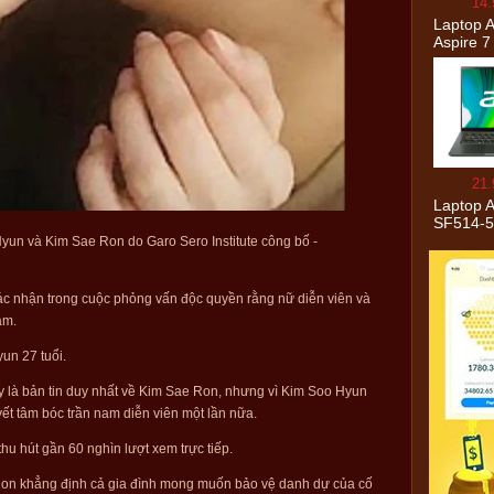
14.
Laptop 
Aspire 
R4ST N
(R5 550
RAM/25
SSD/15.
IPS/GT
4GB/Win
chính h
21.
Laptop A
SF514-
NX.A6SS
un và Kim Sae Ron do Garo Sero Institute công bố -
1135G7
RAM/1T
SSD/14″
ác nhận trong cuộc phỏng vấn độc quyền rằng nữ diễn viên và
Win10/X
cảm.
chính h
un 27 tuổi.
đây là bản tin duy nhất về Kim Sae Ron, nhưng vì Kim Soo Hyun
yết tâm bóc trần nam diễn viên một lần nữa.
 thu hút gần 60 nghìn lượt xem trực tiếp.
Ron khẳng định cả gia đình mong muốn bảo vệ danh dự của cố