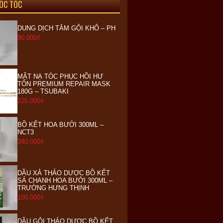
ÓC TÓC
DUNG DỊCH TẮM GỘI KHÔ – PH
90.000₫
MẶT NẠ TÓC PHỤC HỒI HƯ
TỔN PREMIUM REPAIR MASK
180G – TSUBAKI
225.000₫
BỒ KẾT HOA BƯỞI 300ML –
NCT3
340.000₫
DẦU XẢ THẢO DƯỢC BỒ KẾT
SẢ CHANH HOA BƯỞI 300ML –
TRƯỜNG HƯNG THỊNH
100.000₫
DẦU GỘI THẢO DƯỢC BỒ KẾT