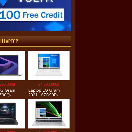
NH LAPTOP
990.000đ
24.790.000đ
LG Gram
Laptop LG Gram
Z90Q-
2021 16ZD90P-
5 (Core-i7
G.AX54A5 (i5-
6GB/512GB/
1135G7/8GB
XGA/Win
RAM/512GB
SSD/16″WQXGA/Dos/
Trắng)