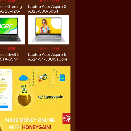
590.000đ
15.190.000đ
Acer Gaming
Laptop Acer Aspire 3
7 A715-42G-
A315-58G-50S4
H.QAYSV.004
(Core i5 1135G7/8GB
0U/8GB
RAM/512GB/15.6″FH
6GB
D/MX350 2GB/Win
6″FHD
10/Bạc)
X1650
10) – Hàng
ãng
990.000đ
14.890.000đ
cer Swift 5
Laptop Acer Aspire 5
55TA-59N4
A514-54-59QK (Core
V.001 (i5-
i5 1135G7/8GB
/16GB
RAM/512GB/14″FHD/
B
Win 11/Vàng)
FHD_Touch/
anh) – Hàng
ãng